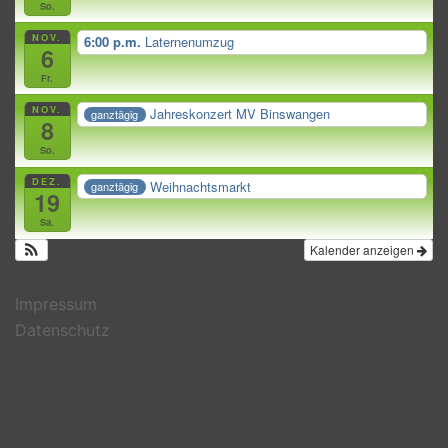
So.
NOV.
6:00 p.m.
Laternenumzug
6
Fr.
NOV.
Jahreskonzert MV Binswangen
ganztägig
8
So.
DEZ.
Weihnachtsmarkt
ganztägig
19
Sa.
Kalender anzeigen
Impressum
Datenschutz