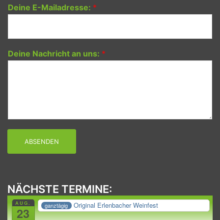
Deine E-Mailadresse:
*
Deine Nachricht an uns:
*
ABSENDEN
NÄCHSTE TERMINE:
AUG.
Original Erlenbacher Weinfest
ganztägig
23