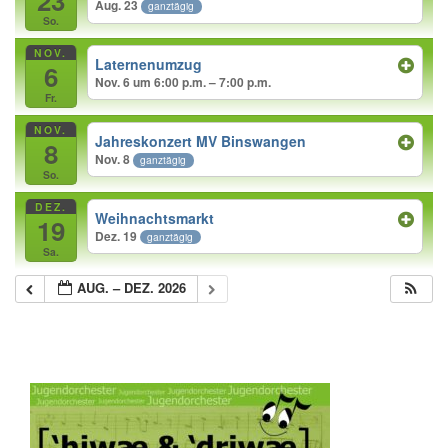
23
Aug. 23
ganztägig
So.
NOV.
Laternenumzug
6
Nov. 6 um 6:00 p.m. – 7:00 p.m.
Fr.
NOV.
Jahreskonzert MV Binswangen
8
Nov. 8
ganztägig
So.
DEZ.
Weihnachtsmarkt
19
Dez. 19
ganztägig
Sa.
AUG. – DEZ. 2026