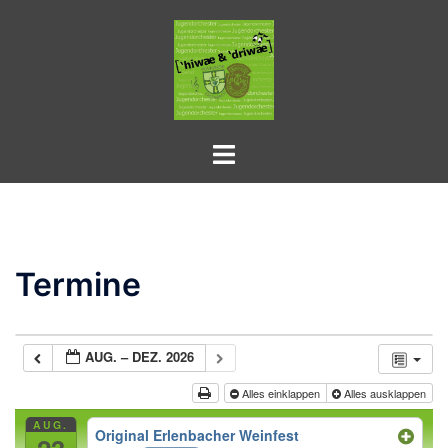
Zum
Inhalt
springen
Toggle
menu
Termine
AUG. – DEZ. 2026
Alles einklappen
Alles ausklappen
AUG.
Original Erlenbacher Weinfest